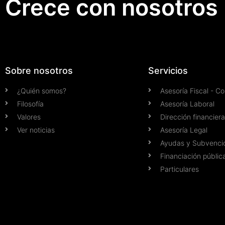
Crece con nosotros
Sobre nosotros
Servicios
¿Quién somos?
Asesoría Fiscal - C
Filosofía
Asesoría Laboral
Valores
Dirección financiera
Ver noticias
Asesoría Legal
Ayudas y Subvenci
Financiación públic
Particulares