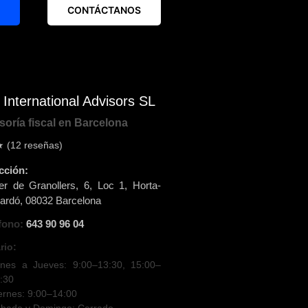
CONTÁCTANOS
International Advisors SL
oría fiscal en Barcelona
 (
12
reseñas)
cción:
er de Granollers, 6, Loc 1
,
Horta-
ardó
,
08032
Barcelona
fono:
643 90 96 04
rio:
nes a Jueves: 9:00–13:30, 15:00–
:30
ernes: 9:00–14:00
bado y Domingo: Cerrado