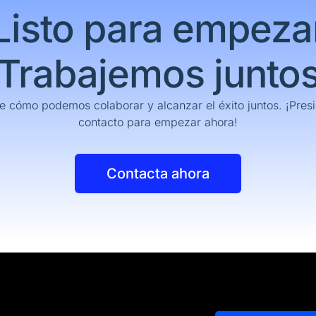
Listo para empeza
Trabajemos junto
 cómo podemos colaborar y alcanzar el éxito juntos. ¡Presi
contacto para empezar ahora!
Contacta ahora