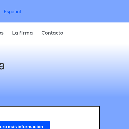
Español
os
La firma
Contacto
a
ero más información