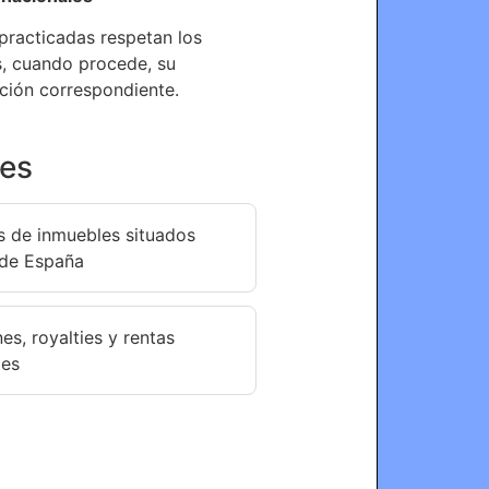
practicadas respetan los
s, cuando procede, su
ación correspondiente.
tes
s de inmuebles situados
 de España
s, royalties y rentas
les