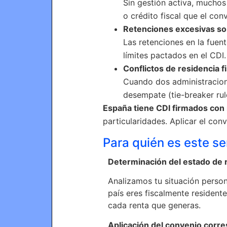
Sin gestión activa, muchos
o crédito fiscal que el co
Retenciones excesivas sob
Las retenciones en la fuen
límites pactados en el CDI
Conflictos de residencia f
Cuando dos administracione
desempate (tie-breaker ru
España tiene CDI firmados co
particularidades. Aplicar el con
Para quién es este se
Determinación del estado de 
Analizamos tu situación perso
país eres fiscalmente resident
cada renta que generas.
Aplicación del convenio corr