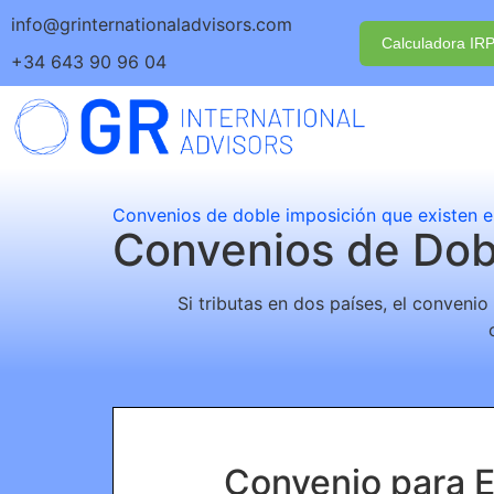
info@grinternationaladvisors.com
Calculadora IR
+34 643 90 96 04
Convenios de doble imposición que existen 
Convenios de Dob
Si tributas en dos países, el conveni
Convenio para E