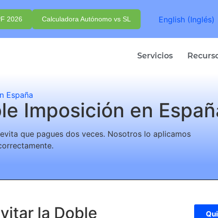
English
(
Inglés
)
PF 2026
Calculadora Autónomo vs SL
Servicios
Recurs
en España
le Imposición en Españ
o evita que pagues dos veces. Nosotros lo aplicamos
correctamente.
vitar la Doble
Qui