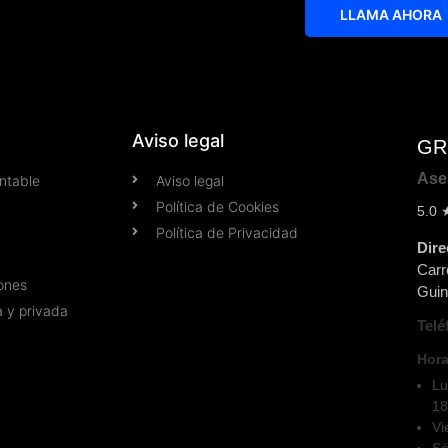
LLAMA AHORA
Aviso legal
GR 
Ases
ontable
Aviso legal
Política de Cookies
5.0
★
Política de Privacidad
Dire
Carr
ones
Guin
a y privada
Telé
Hora
Lu
18
Vi
Sá