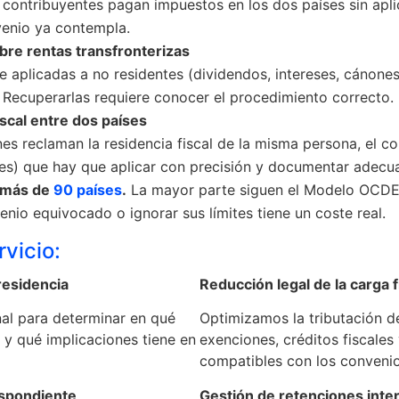
 contribuyentes pagan impuestos en los dos países sin ap
nvenio ya contempla.
re rentas transfronterizas
te aplicadas a no residentes (dividendos, intereses, cánon
. Recuperarlas requiere conocer el procedimiento correcto.
iscal entre dos países
s reclaman la residencia fiscal de la misma persona, el co
les) que hay que aplicar con precisión y documentar adec
n más de
90 países
.
La mayor parte siguen el Modelo OCDE,
venio equivocado o ignorar sus límites tiene un coste real.
rvicio:
residencia
Reducción legal de la carga f
nal para determinar en qué
Optimizamos la tributación de
e y qué implicaciones tiene en
exenciones, créditos fiscales
compatibles con los convenio
espondiente
Gestión de retenciones inte